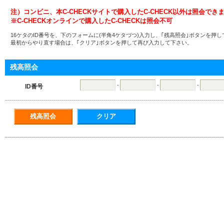
注）コンビニ、本C-CHECKサイトで購入したC-CHECK以外は照会でき
※C-CHECKオンラインで購入したC-CHECKは照会不可
16ケタのID番号を、下のフォームに(半角4ケタづつ)入力し、｢残高照会｣ボタンを押
最初からやり直す場合は、｢クリア｣ボタンを押して再び入力して下さい。
残高照会
-
-
-
ID番号