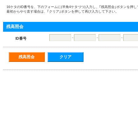
16ケタのID番号を、下のフォームに(半角4ケタづつ)入力し、｢残高照会｣ボタンを押
最初からやり直す場合は、｢クリア｣ボタンを押して再び入力して下さい。
残高照会
-
-
-
ID番号